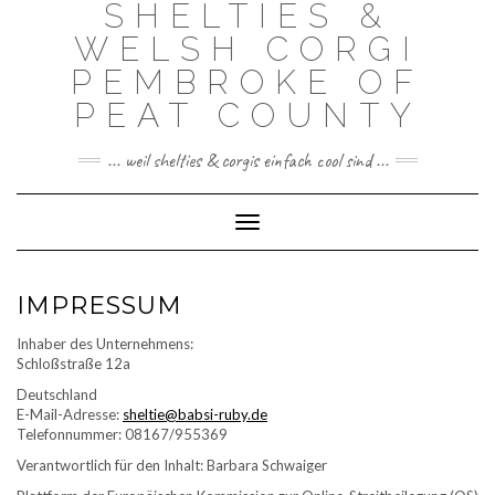
SHELTIES &
Skip
to
WELSH CORGI
content
PEMBROKE OF
PEAT COUNTY
... weil shelties & corgis einfach cool sind ...
Toggle Navigation
IMPRESSUM
Inhaber des Unternehmens:
Schloßstraße 12a
Deutschland
E-Mail-Adresse:
sheltie@babsi-ruby.de
Telefonnummer: 08167/955369
Verantwortlich für den Inhalt: Barbara Schwaiger