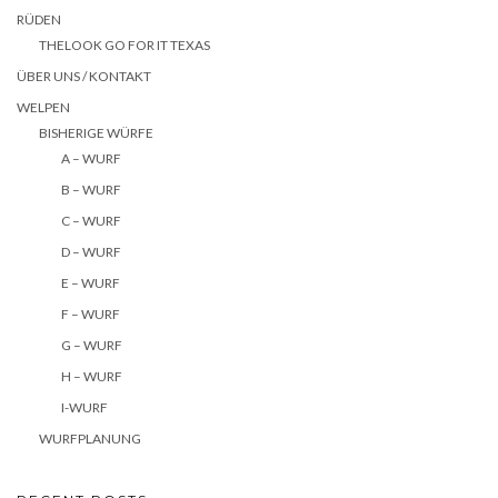
RÜDEN
THELOOK GO FOR IT TEXAS
ÜBER UNS / KONTAKT
WELPEN
BISHERIGE WÜRFE
A – WURF
B – WURF
C – WURF
D – WURF
E – WURF
F – WURF
G – WURF
H – WURF
I-WURF
WURFPLANUNG