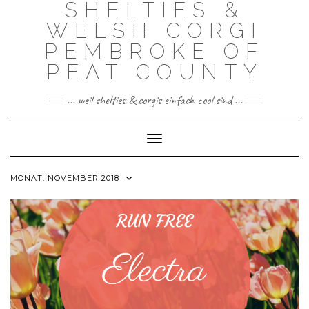
SHELTIES &
Skip
to
WELSH CORGI
content
PEMBROKE OF
PEAT COUNTY
... weil shelties & corgis einfach cool sind ...
Toggle Navigation
MONAT:
NOVEMBER 2018