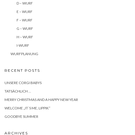
D – WURF
E – WURF
F – WURF
G – WURF
H – WURF
I-WURF
WURFPLANUNG
RECENT POSTS
UNSERE CORGI BABYS
TATSÄCHLICH …
MERRY CHRISTMAS AND A HAPPY NEW YEAR
WELCOME „IT´S ME, LIPPIK“
GOODBYE SUMMER
ARCHIVES