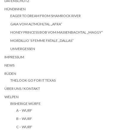
DATENSCHUTZ
HÜNDINNEN
EAGER TO DREAM FROM SHAMROCK RIVER
GAIA VOM ALTMÜHLTAL „AFRA“
HONEY PRINCESS BOB VOM MASSENBACHTAL „MAGGY“
MORDILLIO´S FEMME FATALE „DALLAS“
UNVERGESSEN
IMPRESSUM
NEWS
RÜDEN
THELOOK GO FOR IT TEXAS
ÜBER UNS / KONTAKT
WELPEN
BISHERIGE WÜRFE
A – WURF
B – WURF
C – WURF