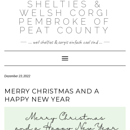
SHELTIES &
Skip
to
WELSH CORGI
content
PEMBROKE OF
PEAT COUNTY
... weil shelties & corgis einfach cool sind ...
Toggle Navigation
Dezember 23, 2022
MERRY CHRISTMAS AND A
HAPPY NEW YEAR