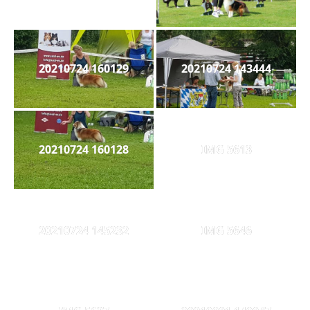
20210724 160129
20210724 143444
20210724 160128
IMG 5613
20210724 145232
IMG 5646