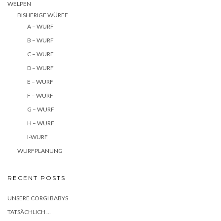
WELPEN
BISHERIGE WÜRFE
A – WURF
B – WURF
C – WURF
D – WURF
E – WURF
F – WURF
G – WURF
H – WURF
I-WURF
WURFPLANUNG
RECENT POSTS
UNSERE CORGI BABYS
TATSÄCHLICH …