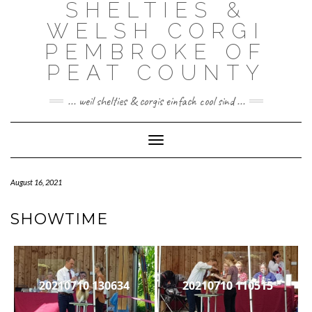
SHELTIES &
Skip
to
WELSH CORGI
content
PEMBROKE OF
PEAT COUNTY
... weil shelties & corgis einfach cool sind ...
Toggle Navigation
August 16, 2021
SHOWTIME
20210710 130634
20210710 110515