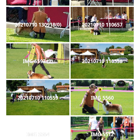
20210710 130918(0)
20210710 110657
IMG 5597 (2)
20210710 110558
20210710 110559
IMG 5560
IMG 5564
IMG 5512