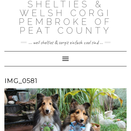
SHELTIES &
Skip
to
WELSH CORGI
content
PEMBROKE OF
PEAT COUNTY
... weil shelties & corgis einfach cool sind ...
Toggle Navigation
IMG_0581