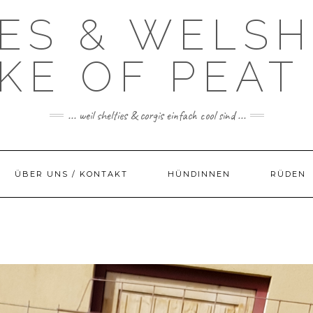
IES & WELSH
KE OF PEAT
... weil shelties & corgis einfach cool sind ...
ÜBER UNS / KONTAKT
HÜNDINNEN
RÜDEN