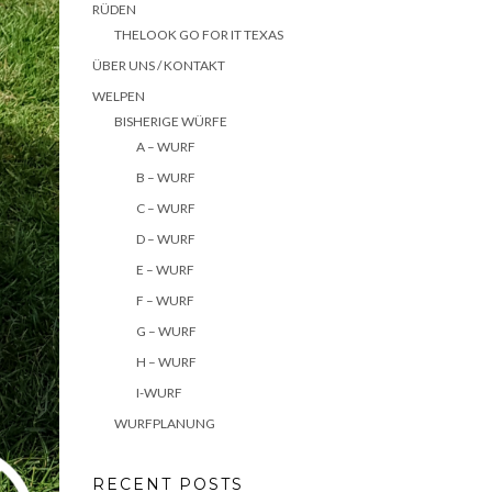
RÜDEN
THELOOK GO FOR IT TEXAS
ÜBER UNS / KONTAKT
WELPEN
BISHERIGE WÜRFE
A – WURF
B – WURF
C – WURF
D – WURF
E – WURF
F – WURF
G – WURF
H – WURF
I-WURF
WURFPLANUNG
RECENT POSTS