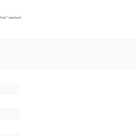
d mit
*
markiert