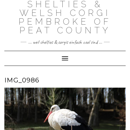
SHELTIES &
Skip
to
WELSH CORGI
content
PEMBROKE OF
PEAT COUNTY
... weil shelties & corgis einfach cool sind ...
Toggle Navigation
IMG_0986