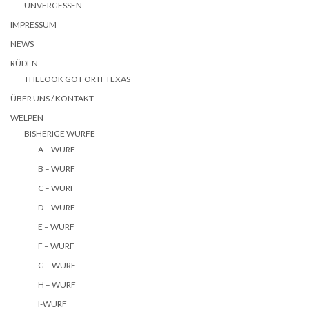
UNVERGESSEN
IMPRESSUM
NEWS
RÜDEN
THELOOK GO FOR IT TEXAS
ÜBER UNS / KONTAKT
WELPEN
BISHERIGE WÜRFE
A – WURF
B – WURF
C – WURF
D – WURF
E – WURF
F – WURF
G – WURF
H – WURF
I-WURF