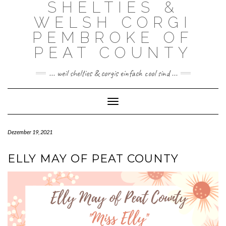
SHELTIES &
Skip
to
WELSH CORGI
content
PEMBROKE OF
PEAT COUNTY
... weil shelties & corgis einfach cool sind ...
Toggle Navigation
Dezember 19, 2021
ELLY MAY OF PEAT COUNTY