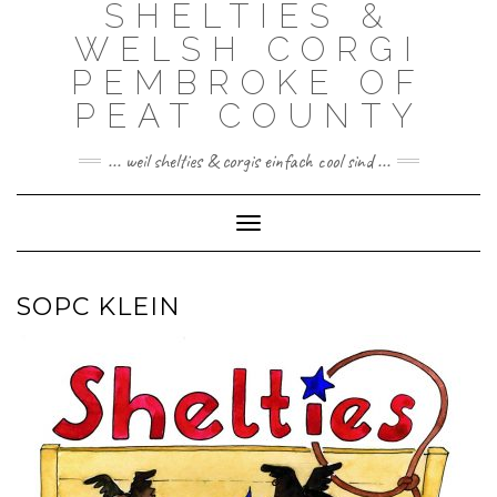
SHELTIES &
Skip
to
WELSH CORGI
content
PEMBROKE OF
PEAT COUNTY
... weil shelties & corgis einfach cool sind ...
Toggle Navigation
SOPC KLEIN