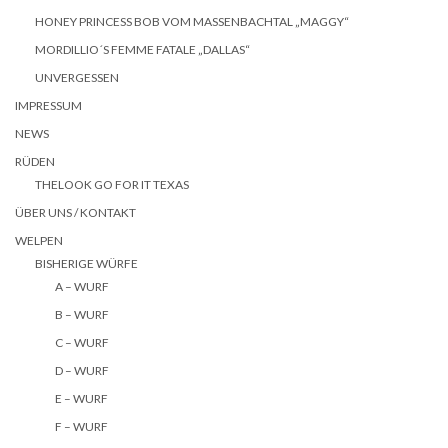
HONEY PRINCESS BOB VOM MASSENBACHTAL „MAGGY“
MORDILLIO´S FEMME FATALE „DALLAS“
UNVERGESSEN
IMPRESSUM
NEWS
RÜDEN
THELOOK GO FOR IT TEXAS
ÜBER UNS / KONTAKT
WELPEN
BISHERIGE WÜRFE
A – WURF
B – WURF
C – WURF
D – WURF
E – WURF
F – WURF