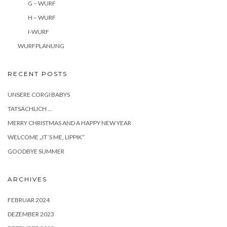
G – WURF
H – WURF
I-WURF
WURFPLANUNG
RECENT POSTS
UNSERE CORGI BABYS
TATSÄCHLICH …
MERRY CHRISTMAS AND A HAPPY NEW YEAR
WELCOME „IT´S ME, LIPPIK“
GOODBYE SUMMER
ARCHIVES
FEBRUAR 2024
DEZEMBER 2023