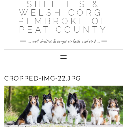
SHELTIES &
Skip
to
WELSH CORGI
content
PEMBROKE OF
PEAT COUNTY
... weil shelties & corgis einfach cool sind ...
Toggle Navigation
CROPPED-IMG-22.JPG