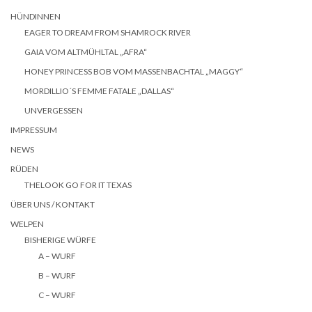
HÜNDINNEN
EAGER TO DREAM FROM SHAMROCK RIVER
GAIA VOM ALTMÜHLTAL „AFRA“
HONEY PRINCESS BOB VOM MASSENBACHTAL „MAGGY“
MORDILLIO´S FEMME FATALE „DALLAS“
UNVERGESSEN
IMPRESSUM
NEWS
RÜDEN
THELOOK GO FOR IT TEXAS
ÜBER UNS / KONTAKT
WELPEN
BISHERIGE WÜRFE
A – WURF
B – WURF
C – WURF