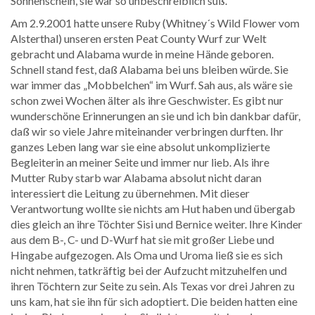
Sonnenschein, sie war so unbeschreiblich süß.
Am 2.9.2001 hatte unsere Ruby (Whitney´s Wild Flower vom
Alsterthal) unseren ersten Peat County Wurf zur Welt
gebracht und Alabama wurde in meine Hände geboren.
Schnell stand fest, daß Alabama bei uns bleiben würde. Sie
war immer das „Mobbelchen“ im Wurf. Sah aus, als wäre sie
schon zwei Wochen älter als ihre Geschwister. Es gibt nur
wunderschöne Erinnerungen an sie und ich bin dankbar dafür,
daß wir so viele Jahre miteinander verbringen durften. Ihr
ganzes Leben lang war sie eine absolut unkomplizierte
Begleiterin an meiner Seite und immer nur lieb. Als ihre
Mutter Ruby starb war Alabama absolut nicht daran
interessiert die Leitung zu übernehmen. Mit dieser
Verantwortung wollte sie nichts am Hut haben und übergab
dies gleich an ihre Töchter Sisi und Bernice weiter. Ihre Kinder
aus dem B-, C- und D-Wurf hat sie mit großer Liebe und
Hingabe aufgezogen. Als Oma und Uroma ließ sie es sich
nicht nehmen, tatkräftig bei der Aufzucht mitzuhelfen und
ihren Töchtern zur Seite zu sein. Als Texas vor drei Jahren zu
uns kam, hat sie ihn für sich adoptiert. Die beiden hatten eine