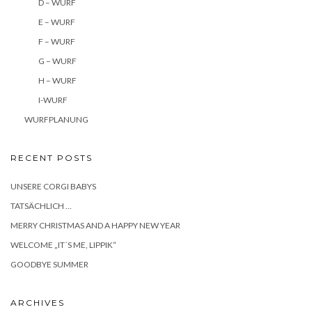
D – WURF
E – WURF
F – WURF
G – WURF
H – WURF
I-WURF
WURFPLANUNG
RECENT POSTS
UNSERE CORGI BABYS
TATSÄCHLICH …
MERRY CHRISTMAS AND A HAPPY NEW YEAR
WELCOME „IT´S ME, LIPPIK“
GOODBYE SUMMER
ARCHIVES