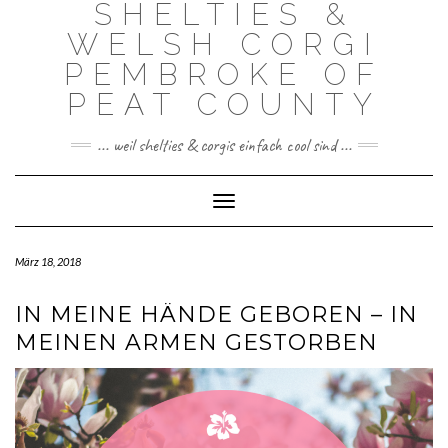
SHELTIES &
Skip
to
WELSH CORGI
content
PEMBROKE OF
PEAT COUNTY
... weil shelties & corgis einfach cool sind ...
Toggle Navigation
März 18, 2018
IN MEINE HÄNDE GEBOREN – IN
MEINEN ARMEN GESTORBEN