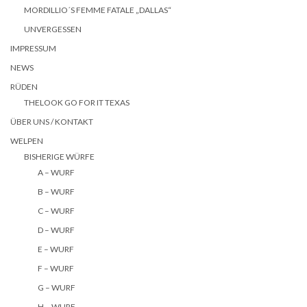
MORDILLIO´S FEMME FATALE „DALLAS“
UNVERGESSEN
IMPRESSUM
NEWS
RÜDEN
THELOOK GO FOR IT TEXAS
ÜBER UNS / KONTAKT
WELPEN
BISHERIGE WÜRFE
A – WURF
B – WURF
C – WURF
D – WURF
E – WURF
F – WURF
G – WURF
H – WURF