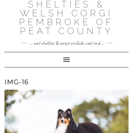
SHELTIES &
Skip
to
WELSH CORGI
content
PEMBROKE OF
PEAT COUNTY
... weil shelties & corgis einfach cool sind ...
Toggle Navigation
IMG-16