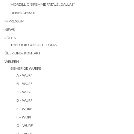
MORDILLIO´S FEMME FATALE „DALLAS“
UNVERGESSEN
IMPRESSUM
NEWS
RÜDEN
THELOOK GO FOR IT TEXAS
ÜBER UNS / KONTAKT
WELPEN
BISHERIGE WÜRFE
A – WURF
B – WURF
C – WURF
D – WURF
E – WURF
F – WURF
G – WURF
H – WURF