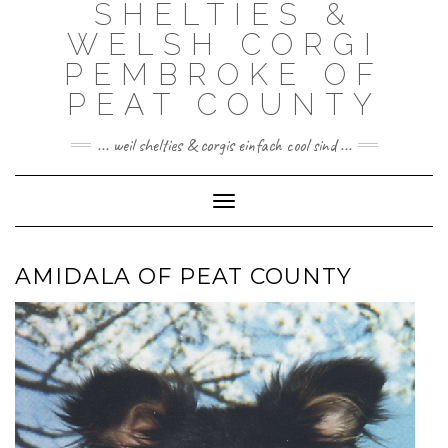
SHELTIES &
Skip
to
WELSH CORGI
content
PEMBROKE OF
PEAT COUNTY
... weil shelties & corgis einfach cool sind ...
Toggle Navigation
AMIDALA OF PEAT COUNTY