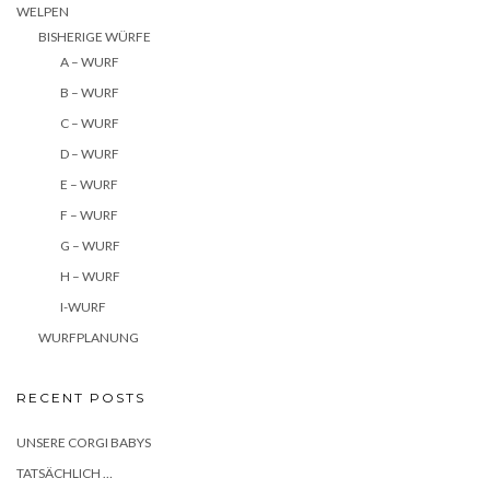
WELPEN
BISHERIGE WÜRFE
A – WURF
B – WURF
C – WURF
D – WURF
E – WURF
F – WURF
G – WURF
H – WURF
I-WURF
WURFPLANUNG
RECENT POSTS
UNSERE CORGI BABYS
TATSÄCHLICH …