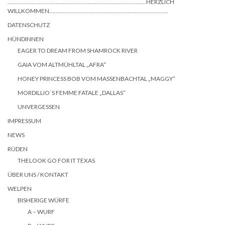
………………………………………………………………………………..HERZLICH
WILLKOMMEN…………………………………………………………………….
DATENSCHUTZ
HÜNDINNEN
EAGER TO DREAM FROM SHAMROCK RIVER
GAIA VOM ALTMÜHLTAL „AFRA“
HONEY PRINCESS BOB VOM MASSENBACHTAL „MAGGY“
MORDILLIO´S FEMME FATALE „DALLAS“
UNVERGESSEN
IMPRESSUM
NEWS
RÜDEN
THELOOK GO FOR IT TEXAS
ÜBER UNS / KONTAKT
WELPEN
BISHERIGE WÜRFE
A – WURF