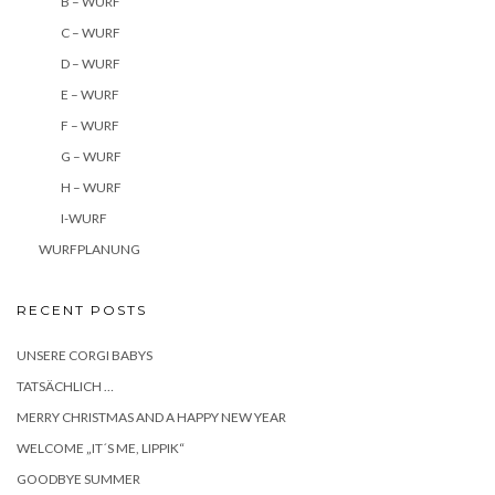
B – WURF
C – WURF
D – WURF
E – WURF
F – WURF
G – WURF
H – WURF
I-WURF
WURFPLANUNG
RECENT POSTS
UNSERE CORGI BABYS
TATSÄCHLICH …
MERRY CHRISTMAS AND A HAPPY NEW YEAR
WELCOME „IT´S ME, LIPPIK“
GOODBYE SUMMER