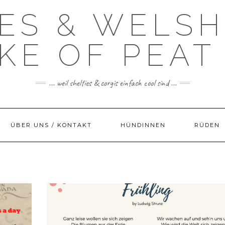
IES & WELSH
KE OF PEAT
... weil shelties & corgis einfach cool sind ...
ÜBER UNS / KONTAKT
HÜNDINNEN
RÜDEN