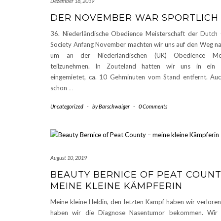
Dezember 18, 2019
DER NOVEMBER WAR SPORTLICH
36. Niederländische Obedience Meisterschaft der Dutch
Society Anfang November machten wir uns auf den Weg na
um an der Niederländischen (UK) Obedience Meis
teilzunehmen. In Zouteland hatten wir uns in ein 
eingemietet, ca. 10 Gehminuten vom Stand entfernt. Au
schon
…
Uncategorized
-
by
Barschwaiger
-
0 Comments
August 10, 2019
BEAUTY BERNICE OF PEAT COUNT
MEINE KLEINE KÄMPFERIN
Meine kleine Heldin, den letzten Kampf haben wir verlore
haben wir die Diagnose Nasentumor bekommen. Wir 