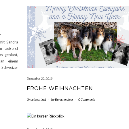
…
mit Sandra
m äußerst
as geplant,
 an einem
 Schweizer
Dezember 22, 2019
FROHE WEIHNACHTEN
Uncategorized
-
by
Barschwaiger
-
0 Comments