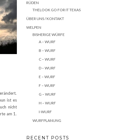
RÜDEN
THELOOK GO FOR IT TEXAS
ÜBER UNS / KONTAKT
WELPEN
BISHERIGE WÜRFE
A – WURF
B – WURF
C – WURF
D – WURF
E – WURF
F – WURF
erändert.
G – WURF
un ist es
H – WURF
uch nicht
I-WURF
rte am 1.
WURFPLANUNG
RECENT POSTS