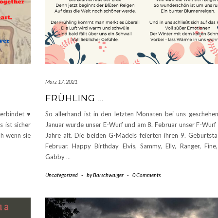
März 17, 2021
FRÜHLING …
verbindet ♥
So allerhand ist in den letzten Monaten bei uns geschehe
 ist sicher
Januar wurde unser E-Wurf und am 8. Februar unser F-Wurf
üh wenn sie
Jahre alt. Die beiden G-Mädels feierten ihren 9. Geburtst
Februar. Happy Birthday Elvis, Sammy, Elly, Ranger, Fine
Gabby
…
Uncategorized
-
by
Barschwaiger
-
0 Comments