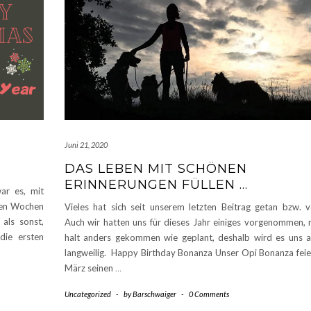
Juni 21, 2020
DAS LEBEN MIT SCHÖNEN
ERINNERUNGEN FÜLLEN …
ar es, mit
hen Wochen
Vieles hat sich seit unserem letzten Beitrag getan bzw. v
 als sonst,
Auch wir hatten uns für dieses Jahr einiges vorgenommen, n
die ersten
halt anders gekommen wie geplant, deshalb wird es uns a
langweilig. Happy Birthday Bonanza Unser Opi Bonanza feie
März seinen
…
Uncategorized
-
by
Barschwaiger
-
0 Comments