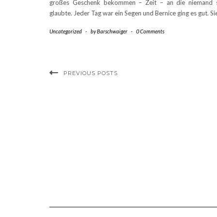
großes Geschenk bekommen – Zeit – an die niemand s
glaubte. Jeder Tag war ein Segen und Bernice ging es gut. Si
Uncategorized
-
by
Barschwaiger
-
0 Comments
PREVIOUS POSTS