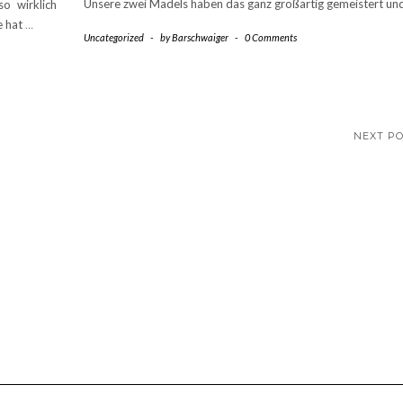
Unsere zwei Mädels haben das ganz großartig gemeistert un
o wirklich
e hat
…
Uncategorized
-
by
Barschwaiger
-
0 Comments
NEXT P