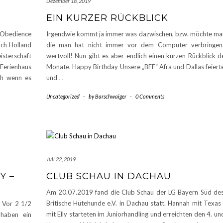
Dezember 18, 2019
EIN KURZER RÜCKBLICK
 Obedience
Irgendwie kommt ja immer was dazwischen, bzw. möchte man
ch Holland
die man hat nicht immer vor dem Computer verbringen. 
terschaft
wertvoll! Nun gibt es aber endlich einen kurzen Rückblick d
Ferienhaus
Monate. Happy Birthday Unsere „BFF“ Afra und Dallas feierte
ch wenn es
und
…
Uncategorized
-
by
Barschwaiger
-
0 Comments
Juli 22, 2019
Y –
CLUB SCHAU IN DACHAU
Am 20.07.2019 fand die Club Schau der LG Bayern Süd des
Britische Hütehunde e.V. in Dachau statt. Hannah mit Texas
n Vor 2 1/2
mit Elly starteten im Juniorhandling und erreichten den 4. und
haben ein